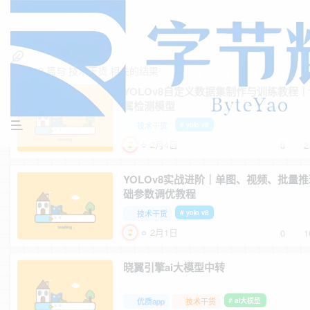
找到
29
篇与
技术干货
相关的结果
YOLOv8自定义数据集制作与训练教程
属检测模型
技术干货
# yolo v8
2月4日
0
2
YOLOv8实战进阶｜单图、视频、批量
础参数调优教程
技术干货
# yolo v8
2月1日
0
1
晓翼引擎ai大模型中转
优质app
技术干货
# ai大模型