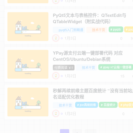
1月4日
0
PyQt5文本与表格控件：QTextEdit与
QTableWidget（附实战代码）
pyqt5入门到精通
技术干货
# pyqt5
# p
1月3日
0
1
YPay源支付云端一键部署代码 对应
CentOS/Ubuntu/Debian系统
付费阅读
1
技术干货
# ypay v7云端一键部署
￥
1月2日
15
秒解再续前缘主题百度统计 “没有当前站
名适配优化教程
技术干货
# joe再续前缘
# 百度统计
# php优
1月2日
0