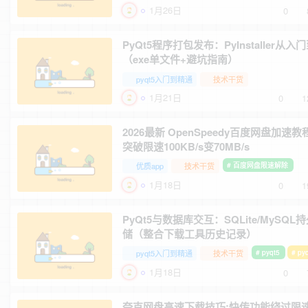
1月26日
0
PyQt5程序打包发布：PyInstaller从入
（exe单文件+避坑指南）
pyqt5入门到精通
技术干货
1月21日
0
1
2026最新 OpenSpeedy百度网盘加速教
突破限速100KB/s变70MB/s
优质app
技术干货
# 百度网盘限速解除
1月18日
0
1
PyQt5与数据库交互：SQLite/MySQL
储（整合下载工具历史记录）
pyqt5入门到精通
技术干货
# pyqt5
# p
1月18日
0
夸克网盘高速下载技巧:快传功能绕过限