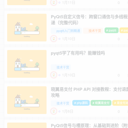
1月11日
0
PyQt5自定义信号：跨窗口通信与多线
递（完整代码）
pyqt5入门到精通
技术干货
# pyqt5
# p
1月10日
0
pyqt5学了有用吗？能赚钱吗
技术干货
1月10日
0
晓翼易支付 PHP API 对接教程：支付
攻略
技术干货
# php源码
# 晓翼易支付
# 易支付
1月6日
0
PyQt5信号与槽原理：从基础到进阶（