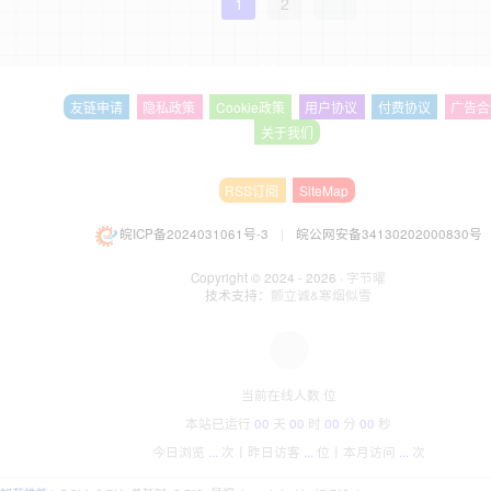
1
2
友链申请
隐私政策
Cookie政策
用户协议
付费协议
广告合
关于我们
RSS订阅
SiteMap
皖ICP备2024031061号-3
|
皖公网安备34130202000830号
Copyright © 2024 - 2026 ·
字节曜
技术支持：
颤立诚&寒烟似雪
当前在线人数
位
本站已运行
00
天
00
时
00
分
00
秒
今日浏览
...
次丨
昨日访客
...
位丨
本月访问
...
次