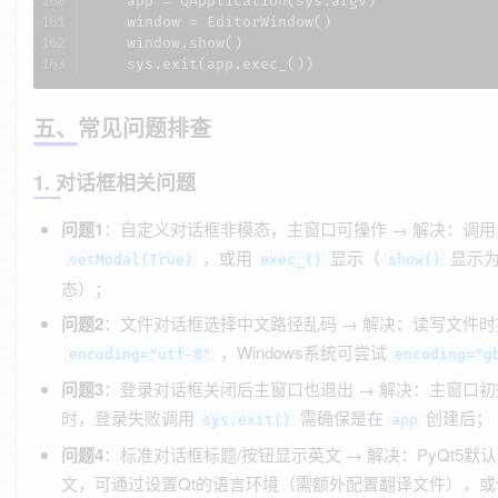
    app = QApplication(sys.argv)

    window = EditorWindow()

    window.show()

    sys.exit(app.exec_())
五、常见问题排查
1. 对话框相关问题
问题1
：自定义对话框非模态，主窗口可操作 → 解决：调用
，或用
显示（
显示
setModal(True)
exec_()
show()
态）；
问题2
：文件对话框选择中文路径乱码 → 解决：读写文件时
，Windows系统可尝试
encoding="utf-8"
encoding="g
问题3
：登录对话框关闭后主窗口也退出 → 解决：主窗口初
时，登录失败调用
需确保是在
创建后；
sys.exit()
app
问题4
：标准对话框标题/按钮显示英文 → 解决：PyQt5默
文，可通过设置Qt的语言环境（需额外配置翻译文件），或