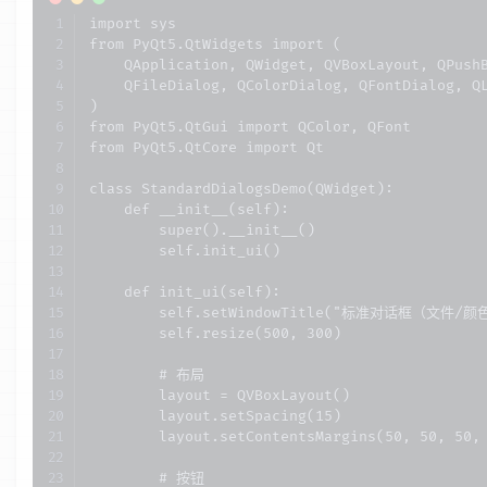
import sys

from PyQt5.QtWidgets import (

    QApplication, QWidget, QVBoxLayout, QPushB
    QFileDialog, QColorDialog, QFontDialog, QL
)

from PyQt5.QtGui import QColor, QFont

from PyQt5.QtCore import Qt

class StandardDialogsDemo(QWidget):

    def __init__(self):

        super().__init__()

        self.init_ui()

    def init_ui(self):

        self.setWindowTitle("标准对话框（文件/颜
        self.resize(500, 300)

        # 布局

        layout = QVBoxLayout()

        layout.setSpacing(15)

        layout.setContentsMargins(50, 50, 50, 
        # 按钮
