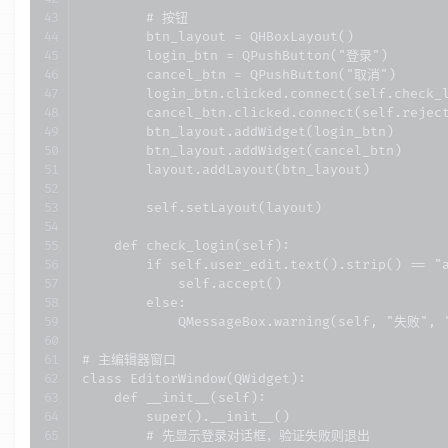
        # 按钮

        btn_layout = QHBoxLayout()

        login_btn = QPushButton("登录")

        cancel_btn = QPushButton("取消")

        login_btn.clicked.connect(self.check_l
        cancel_btn.clicked.connect(self.reject
        btn_layout.addWidget(login_btn)

        btn_layout.addWidget(cancel_btn)

        layout.addLayout(btn_layout)

        self.setLayout(layout)

    def check_login(self):

        if self.user_edit.text().strip() == "a
            self.accept()

        else:

            QMessageBox.warning(self, "失败
# 主编辑器窗口

class EditorWindow(QWidget):

    def __init__(self):

        super().__init__()

        # 先显示登录对话框，验证失败则退出
