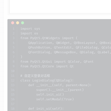
import sys

import os

from PyQt5.QtWidgets import (

    QApplication, QWidget, QVBoxLayout, QHBoxL
    QPushButton, QTextEdit, QFileDialog, QColo
    QFontDialog, QMessageBox, QDialog, QLabel,
)

from PyQt5.QtGui import QColor, QFont

from PyQt5.QtCore import Qt

# 自定义登录对话框

class LoginDialog(QDialog):

    def __init__(self, parent=None):

        super().__init__(parent)

        self.init_ui()

        self.setModal(True)

    def init_ui(self):
