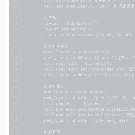
        self.setWindowTitle("用户登录")

        self.setFixedSize(350, 200)  # 固定
        # 布局

        layout = QVBoxLayout()

        layout.setSpacing(15)

        layout.setContentsMargins(40, 30, 40, 
        # 用户名输入

        user_layout = QHBoxLayout()

        user_layout.addWidget(QLabel("用户名：")
        self.user_edit = QLineEdit()

        self.user_edit.setPlaceholderText("
        user_layout.addWidget(self.user_edit)

        # 密码输入

        pwd_layout = QHBoxLayout()

        pwd_layout.addWidget(QLabel("密  码：")
        self.pwd_edit = QLineEdit()

        self.pwd_edit.setEchoMode(QLineEdit.
        self.pwd_edit.setPlaceholderText("请
        pwd_layout.addWidget(self.pwd_edit)

        # 按钮区
