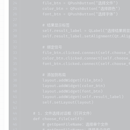
        file_btn = QPushButton("选择文件")

        color_btn = QPushButton("选择颜色")

        font_btn = QPushButton("选择字体")

        # 结果显示标签

        self.result_label = QLabel("选择结果将
        self.result_label.setAlignment(Qt.Alig
        # 绑定信号

        file_btn.clicked.connect(self.choose_f
        color_btn.clicked.connect(self.choose_
        font_btn.clicked.connect(self.choose_f
        # 添加到布局

        layout.addWidget(file_btn)

        layout.addWidget(color_btn)

        layout.addWidget(font_btn)

        layout.addWidget(self.result_label)

        self.setLayout(layout)

    # 1. 文件选择对话框（打开文件）

    def choose_file(self):

        # getOpenFileName：选择单个文件
