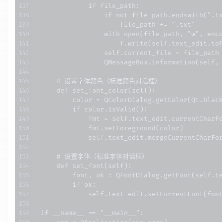
            if file_path:

                if not file_path.endswith(".tx
                    file_path += ".txt"

                with open(file_path, "w", enco
                    f.write(self.text_edit.toP
                self.current_file = file_path

                QMessageBox.information(sel
    # 设置字体颜色（标准颜色对话框）

    def set_font_color(self):

        color = QColorDialog.getColor(Qt.bl
        if color.isValid():

            fmt = self.text_edit.currentCharFo
            fmt.setForeground(color)

            self.text_edit.mergeCurrentCharFor
    # 设置字体（标准字体对话框）

    def set_font(self):

        font, ok = QFontDialog.getFont(self.
        if ok:

            self.text_edit.setCurrentFont(font
if __name__ == "__main__":
