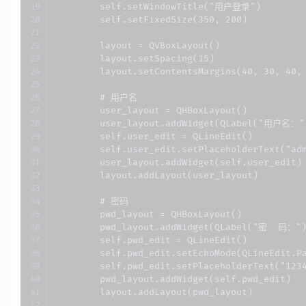
        self.setWindowTitle("用户登录")

        self.setFixedSize(350, 200)

        layout = QVBoxLayout()

        layout.setSpacing(15)

        layout.setContentsMargins(40, 30, 40, 
        # 用户名

        user_layout = QHBoxLayout()

        user_layout.addWidget(QLabel("用户名：")
        self.user_edit = QLineEdit()

        self.user_edit.setPlaceholderText("adm
        user_layout.addWidget(self.user_edit)

        layout.addLayout(user_layout)

        # 密码

        pwd_layout = QHBoxLayout()

        pwd_layout.addWidget(QLabel("密  码：")
        self.pwd_edit = QLineEdit()

        self.pwd_edit.setEchoMode(QLineEdit.Pa
        self.pwd_edit.setPlaceholderText("1234
        pwd_layout.addWidget(self.pwd_edit)

        layout.addLayout(pwd_layout)
