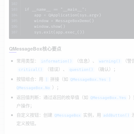
if __name__ == "__main__":

    app = QApplication(sys.argv)

    window = MessageBoxDemo()

    window.show()

    sys.exit(app.exec_())
QMessageBox核心要点
常用类型：
（信息）、
（警
information()
warning()
（错误）、
（确认）；
critical()
question()
按钮组合：用
拼接（如
|
QMessageBox.Yes |
）；
QMessageBox.No
返回值判断：通过返回的枚举值（如
）
QMessageBox.Yes
户操作；
自定义按钮：创建
实例，用
QMessageBox
addButton()
定义按钮。