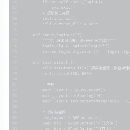
        if not self.check_login():

            sys.exit()

        # 初始化主界面

        self.init_ui()

        self.current_file = None

    def check_login(self):

        """显示登录对话框，返回是否登录成功"""

        login_dlg = LoginDialog(self)

        return login_dlg.exec_() == login_dlg.
    def init_ui(self):

        self.setWindowTitle("简易编辑器（整合对话
        self.resize(800, 600)

        # 布局

        main_layout = QVBoxLayout()

        main_layout.setSpacing(10)

        main_layout.setContentsMargins(15, 15,
        # 功能按钮区

        btn_layout = QHBoxLayout()

        open_btn = QPushButton("打开文件")

        save_btn = QPushButton("保存文件")
