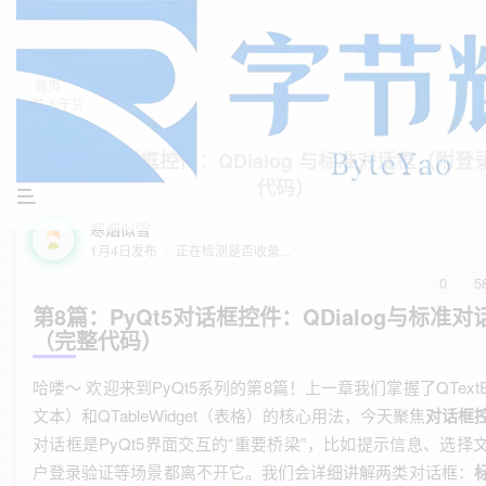
首页
技术干货
正文
PyQt5 对话框控件：QDialog 与标准对话框（附
代码）
寒烟似雪
1月4日发布
/
正在检测是否收录...
0
5
第8篇：PyQt5对话框控件：QDialog与标准对
（完整代码）
哈喽～ 欢迎来到PyQt5系列的第8篇！上一章我们掌握了QTextE
文本）和QTableWidget（表格）的核心用法，今天聚焦
对话框
对话框是PyQt5界面交互的“重要桥梁”，比如提示信息、选择
户登录验证等场景都离不开它。我们会详细讲解两类对话框：