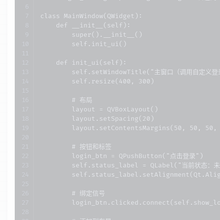
class MainWindow(QWidget):

    def __init__(self):

        super().__init__()

        self.init_ui()

    def init_ui(self):

        self.setWindowTitle("主窗口（调用自定义
        self.resize(400, 300)

        # 布局

        layout = QVBoxLayout()

        layout.setSpacing(20)

        layout.setContentsMargins(50, 50, 50, 
        # 按钮和标签

        login_btn = QPushButton("点击登录")

        self.status_label = QLabel("当前状态：未
        self.status_label.setAlignment(Qt.Alig
        # 绑定信号

        login_btn.clicked.connect(self.show_lo