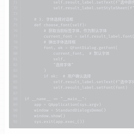
            self.result_label.setText(f"选中颜色
            self.result_label.setStyleSheet(f"
    # 3. 字体选择对话框

    def choose_font(self):

        # 获取当前标签字体，作为默认字体

        current_font = self.result_label.font(
        # 弹出字体选择框

        font, ok = QFontDialog.getFont(

            current_font,  # 默认字体

            self,

            "选择字体"

        )

        if ok:  # 用户确认选择

            self.result_label.setText(f"选中字
            self.result_label.setFont(font)

if __name__ == "__main__":

    app = QApplication(sys.argv)

    window = StandardDialogsDemo()

    window.show()

    sys.exit(app.exec_())