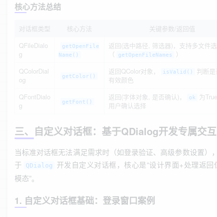
核心方法总结
对话框类型
核心方法
关键参数/返回值
QFileDialo
返回(选中路径, 筛选器)，支持多文件
getOpenFile
g
（
）
Name()
getOpenFileNames
QColorDial
返回QColor对象，
判断是
isValid()
getColor()
og
有效颜色
QFontDialo
返回(字体对象, 是否确认)，
为Tr
ok
getFont()
g
用户确认选择
三、自定义对话框：基于QDialog开发专属交
当标准对话框无法满足需求时（如登录验证、高级参数设置）
于
开发自定义对话框，核心是“设计界面+处理返回
QDialog
模态”。
1. 自定义对话框基础：登录窗口案例