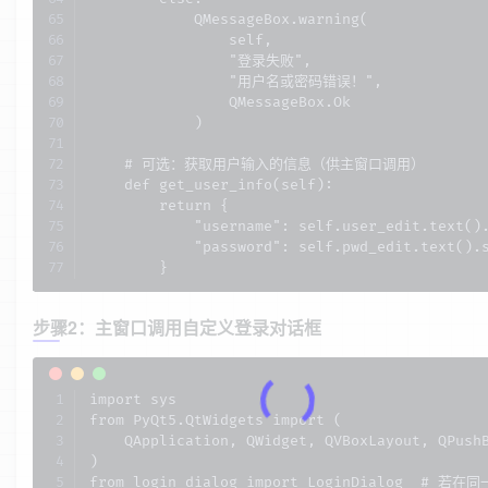
            QMessageBox.warning(

                self,

                "登录失败",

                "用户名或密码错误！",

                QMessageBox.Ok

            )

    # 可选：获取用户输入的信息（供主窗口调用）

    def get_user_info(self):

        return {

            "username": self.user_edit.text().
            "password": self.pwd_edit.text().s
        }
步骤2：主窗口调用自定义登录对话框
import sys

from PyQt5.QtWidgets import (

    QApplication, QWidget, QVBoxLayout, QPushB
)

from login_dialog import LoginDialog  # 若