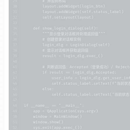
        # 添加到布局

        layout.addWidget(login_btn)

        layout.addWidget(self.status_label)

        self.setLayout(layout)

    def show_login_dialog(self):

        """显示登录对话框并处理返回值"""

        # 创建登录对话框实例

        login_dlg = LoginDialog(self)

        # 显示对话框并获取返回值

        result = login_dlg.exec_()

        # 判断返回值：Accepted（登录成功）/ Rejec
        if result == login_dlg.Accepted:

            user_info = login_dlg.get_user_inf
            self.status_label.setText(f"当
        else:

            self.status_label.setText("当前
if __name__ == "__main__":

    app = QApplication(sys.argv)

    window = MainWindow()

    window.show()

    sys.exit(app.exec_())