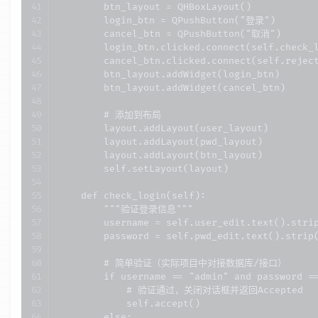
        btn_layout = QHBoxLayout()

        login_btn = QPushButton("登录")

        cancel_btn = QPushButton("取消")

        login_btn.clicked.connect(self.check_l
        cancel_btn.clicked.connect(self.rej
        btn_layout.addWidget(login_btn)

        btn_layout.addWidget(cancel_btn)

        # 添加到布局

        layout.addLayout(user_layout)

        layout.addLayout(pwd_layout)

        layout.addLayout(btn_layout)

        self.setLayout(layout)

    def check_login(self):

        """验证登录信息"""

        username = self.user_edit.text().strip
        password = self.pwd_edit.text().strip(
        # 简单验证（实际项目中对接数据库/接口）

        if username == "admin" and password ==
            # 验证通过，关闭对话框并返回Accepted

            self.accept()

        else:
