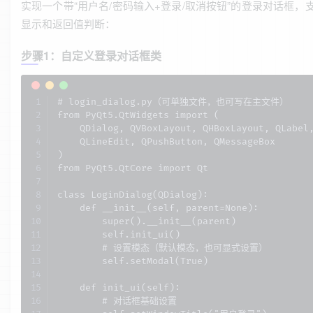
实现一个带“用户名/密码输入+登录/取消按钮”的登录对话框，
显示和返回值判断：
步骤1：自定义登录对话框类
# login_dialog.py（可单独文件，也可写在主文件）

from PyQt5.QtWidgets import (

    QDialog, QVBoxLayout, QHBoxLayout, QLabel,
    QLineEdit, QPushButton, QMessageBox

)

from PyQt5.QtCore import Qt

class LoginDialog(QDialog):

    def __init__(self, parent=None):

        super().__init__(parent)

        self.init_ui()

        # 设置模态（默认模态，也可显式设置）

        self.setModal(True)

    def init_ui(self):

        # 对话框基础设置
