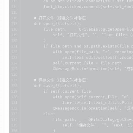
        color_btn.clicked.connect(self.set_fon
        font_btn.clicked.connect(self.set_font
    # 打开文件（标准文件对话框）

    def open_file(self):

        file_path, _ = QFileDialog.getOpenFile
            self, "打开文件", "", "Text Files (*
        )

        if file_path and os.path.exists(file_p
            with open(file_path, "r", encoding
                self.text_edit.setText(f.read(
            self.current_file = file_path

            QMessageBox.information(self, "
    # 保存文件（标准文件对话框）

    def save_file(self):

        if self.current_file:

            with open(self.current_file, "w", 
                f.write(self.text_edit.toPlain
            QMessageBox.information(self, 
        else:

            file_path, _ = QFileDialog.getSave
                self, "保存文件", "", "Text File
            )
