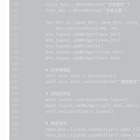
        color_btn = QPushButton("字体颜色")

        font_btn = QPushButton("字体设置")

        for btn in [open_btn, save_btn, color_
            btn.setFixedSize(100, 30)

        btn_layout.addWidget(open_btn)

        btn_layout.addWidget(save_btn)

        btn_layout.addStretch()

        btn_layout.addWidget(color_btn)

        btn_layout.addWidget(font_btn)

        # 文本编辑区

        self.text_edit = QTextEdit()

        self.text_edit.setFont(QFont("微软雅黑",
        # 添加到布局

        main_layout.addLayout(btn_layout)

        main_layout.addWidget(self.text_edit)

        self.setLayout(main_layout)

        # 绑定信号

        open_btn.clicked.connect(self.open_fil
        save_btn.clicked.connect(self.save_fil