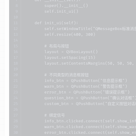
    def __init__(self):

        super().__init__()

        self.init_ui()

    def init_ui(self):

        self.setWindowTitle("QMessageBox标准
        self.resize(400, 300)

        # 布局与按钮

        layout = QVBoxLayout()

        layout.setSpacing(15)

        layout.setContentsMargins(50, 50, 50, 
        # 不同类型的消息框按钮

        info_btn = QPushButton("信息提示框")

        warn_btn = QPushButton("警告提示框")

        error_btn = QPushButton("错误提示框")

        question_btn = QPushButton("确认对话框")
        custom_btn = QPushButton("自定义按钮对话框
        # 绑定信号

        info_btn.clicked.connect(self.show_inf
        warn_btn.clicked.connect(self.show_war
        error_btn.clicked.connect(self.show_er