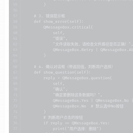
        )

    # 3. 错误提示框

    def show_error(self):

        QMessageBox.critical(

            self,

            "错误",

            "文件读取失败，请检查文件路径是否正确！",
            QMessageBox.Retry | QMessageBox.Ab
        )

    # 4. 确认对话框（带返回值，判断用户选择）

    def show_question(self):

        reply = QMessageBox.question(

            self,

            "确认",

            "确定要删除这条数据吗？",

            QMessageBox.Yes | QMessageBox.No
            QMessageBox.No  # 默认选中No按钮

        )

        # 判断用户点击的按钮

        if reply == QMessageBox.Yes:

            print("用户选择：删除")
