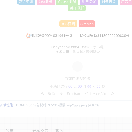
友链申请
隐私政策
Cookie政策
用户协议
付费协议
广告合
关于我们
RSS订阅
SiteMap
皖ICP备2024031061号-3
|
皖公网安备34130202000830号
Copyright © 2024 - 2026 ·
字节曜
技术支持：
颤立诚&寒烟似雪
当前在线人数
位
本站已运行
00
天
00
时
00
分
00
秒
今日浏览
...
次丨
昨日访客
...
位丨
本月访问
...
次
加载性能：
DOM: 0.650s
总耗时: 3.530s
最慢: mjr2jgry.png (4.070s)
首页
发布文章
我的