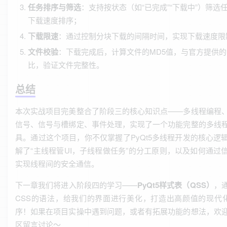
任务排序与筛选
：支持按状态（如“已完成”“下载中”）筛选
下载速度排序；
下载限速
：通过控制分块下载的间隔时间，实现下载速度限
文件校验
：下载完成后，计算文件的MD5值，与官方提供的
比，验证文件完整性。
总结
本次实战项目完美整合了阶段三的核心知识点——多线程编程
信号、信号与槽绑定、事件处理，实现了一个功能完整的多线
具。通过这个项目，你不仅掌握了PyQt5多线程开发的核心逻
解了“主线程管UI，子线程做任务”的分工原则，以及如何通过
实现线程间的安全通信。
下一章我们将进入阶段四的学习——
PyQt5样式表（QSS）
，
CSS的语法，给我们的界面进行美化，打造出高颜值的现代化
序！如果在项目实操中遇到问题，或者有拓展功能的想法，欢
区留言讨论～