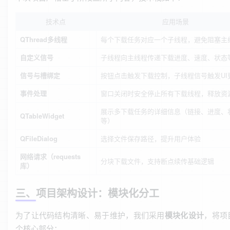
技术点
应用场景
QThread多线程
每个下载任务对应一个子线程，避免阻塞主
自定义信号
子线程向主线程传递下载进度、速度、状态
信号与槽绑定
按钮点击触发下载控制，子线程信号触发UI
事件处理
窗口关闭时安全停止所有下载线程，释放资
展示多下载任务的详细信息（链接、进度、
QTableWidget
等）
QFileDialog
选择文件保存路径，提升用户体验
网络请求（requests
分块下载文件，支持断点续传基础逻辑
库）
三、项目架构设计：模块化分工
为了让代码结构清晰、易于维护，我们采用
模块化设计
，将项
个核心部分：