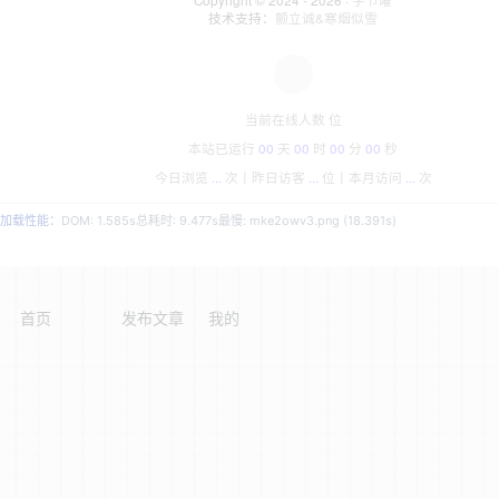
Copyright © 2024 - 2026 ·
字节曜
技术支持：
颤立诚&寒烟似雪
当前在线人数
位
本站已运行
00
天
00
时
00
分
00
秒
今日浏览
...
次丨
昨日访客
...
位丨
本月访问
...
次
加载性能：
DOM: 1.585s
总耗时: 9.477s
最慢: mke2owv3.png (18.391s)
首页
发布文章
我的