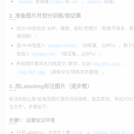
里再建
和
，
同理。
images
train
val
labels
2. 准备图片并划分训练/验证集
找20-50张包含“水杯、键盘、鼠标”的图片（数量不用多，
通流程）；
选16-40张放入
（训练集，占80%），剩下的
images/train
张放入
（验证集，占20%）；
images/val
所有图片重命名为纯英文+数字，比如
、
img_001.jpg
（避免中文/特殊字符报错）。
img_002.jpg
3. 用LabelImg标注图片（逐步教）
标注的核心是“给每张图片里的目标画框，指定类别，导出YOL
注文件”，步骤如下：
步骤1：设置标注环境
打开LabelImg，点击左上角
→
File
Change Save Dir