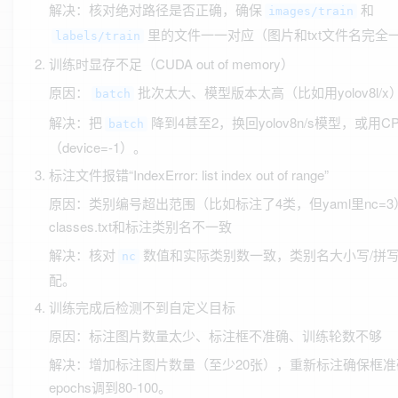
解决：核对绝对路径是否正确，确保
和
images/train
里的文件一一对应（图片和txt文件名完全
labels/train
训练时显存不足（CUDA out of memory）
原因：
批次太大、模型版本太高（比如用yolov8l/x
batch
解决：把
降到4甚至2，换回yolov8n/s模型，或用C
batch
（device=-1）。
标注文件报错“IndexError: list index out of range”
原因：类别编号超出范围（比如标注了4类，但yaml里nc=3
classes.txt和标注类别名不一致
解决：核对
数值和实际类别数一致，类别名大小写/拼
nc
配。
训练完成后检测不到自定义目标
原因：标注图片数量太少、标注框不准确、训练轮数不够
解决：增加标注图片数量（至少20张），重新标注确保框准
epochs调到80-100。