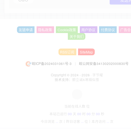
友链申请
隐私政策
Cookie政策
用户协议
付费协议
广告合
关于我们
RSS订阅
SiteMap
皖ICP备2024031061号-3
|
皖公网安备34130202000830号
Copyright © 2024 - 2026 ·
字节曜
技术支持：
颤立诚&寒烟似雪
当前在线人数
位
本站已运行
00
天
00
时
00
分
00
秒
今日浏览
...
次丨
昨日访客
...
位丨
本月访问
...
次