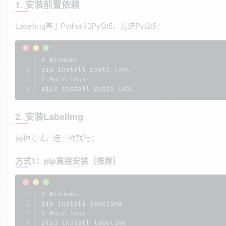
1. 安装前置依赖
LabelImg基于Python和PyQt5，先装PyQt5：
# Windows

pip install pyqt5 lxml

# Mac/Linux

pip3 install pyqt5 lxml
2. 安装LabelImg
两种方式，选一种就行：
方式1：pip直接安装（推荐）
# Windows

pip install labelimg

# Mac/Linux

pip3 install labelimg