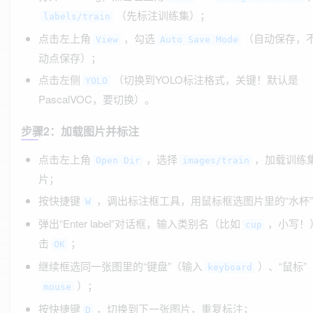
（先标注训练集）；
labels/train
点击左上角
，勾选
（自动保存，
View
Auto Save Mode
动点保存）；
点击左侧
（切换到YOLO标注格式，关键！默认是
YOLO
PascalVOC，要切换）。
步骤2：加载图片并标注
点击左上角
，选择
，加载训练
Open Dir
images/train
片；
按快捷键
，调出标注框工具，用鼠标框选图片里的“水杯
W
弹出“Enter label”对话框，输入类别名（比如
，小写！
cup
击
；
OK
继续框选同一张图里的“键盘”（输入
）、“鼠标”
keyboard
）；
mouse
按快捷键
，切换到下一张图片，重复标注；
D