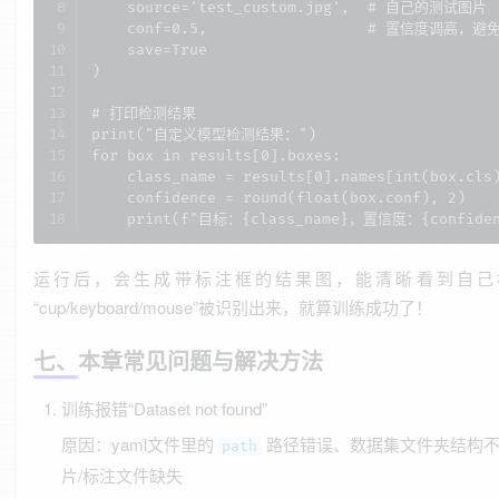
    source='test_custom.jpg',  # 自己的测试图片

    conf=0.5,                  # 置信度调高，避
    save=True

)

# 打印检测结果

print("自定义模型检测结果：")

for box in results[0].boxes:

    class_name = results[0].names[int(box.cls)
    confidence = round(float(box.conf), 2)

    print(f"目标：{class_name}，置信度：{confiden
运行后，会生成带标注框的结果图，能清晰看到自己
“cup/keyboard/mouse”被识别出来，就算训练成功了！
七、本章常见问题与解决方法
训练报错“Dataset not found”
原因：yaml文件里的
路径错误、数据集文件夹结构
path
片/标注文件缺失