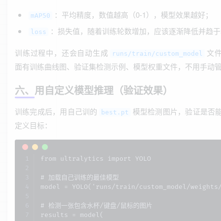
：平均精度，数值越高（0-1），模型效果越好；
mAP50
：损失值，随着训练轮数增加，应该逐渐降低并趋于
loss
训练过程中，还会自动生成
文
runs/train/custom_model
面有训练曲线图、验证集检测示例、模型权重文件，不用手动
六、用自定义模型推理（验证效果）
训练完成后，用自己训的
模型检测图片，验证是否
best.pt
定义目标：
from ultralytics import YOLO

# 加载自己训练的最佳模型

model = YOLO('runs/train/custom_model/weights/
# 检测一张包含水杯/键盘/鼠标的图片

results = model(
