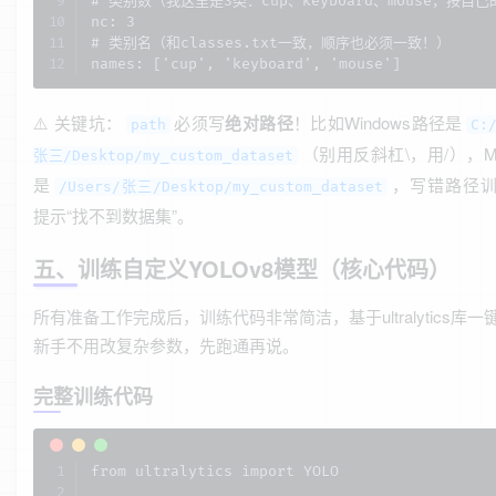
# 类别数（我这里是3类：cup、keyboard、mouse，按自己
nc: 3  

# 类别名（和classes.txt一致，顺序也必须一致！）

names: ['cup', 'keyboard', 'mouse']  
⚠️ 关键坑：
必须写
绝对路径
！比如Windows路径是
path
C:
（别用反斜杠\，用/），M
张三/Desktop/my_custom_dataset
是
，写错路径
/Users/张三/Desktop/my_custom_dataset
提示“找不到数据集”。
五、训练自定义YOLOv8模型（核心代码）
所有准备工作完成后，训练代码非常简洁，基于ultralytics库一
新手不用改复杂参数，先跑通再说。
完整训练代码
from ultralytics import YOLO
