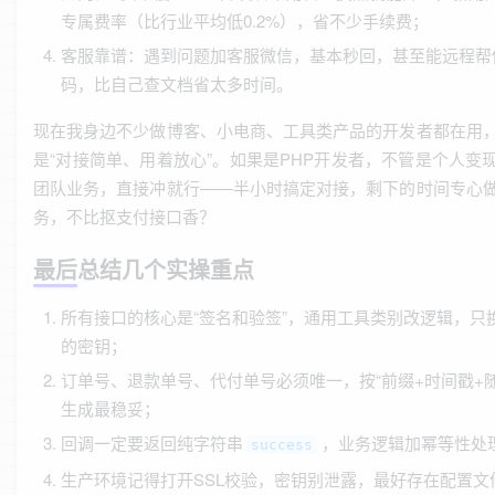
专属费率（比行业平均低0.2%），省不少手续费；
客服靠谱：遇到问题加客服微信，基本秒回，甚至能远程帮
码，比自己查文档省太多时间。
现在我身边不少做博客、小电商、工具类产品的开发者都在用
是“对接简单、用着放心”。如果是PHP开发者，不管是个人变
团队业务，直接冲就行——半小时搞定对接，剩下的时间专心
务，不比抠支付接口香？
最后总结几个实操重点
所有接口的核心是“签名和验签”，通用工具类别改逻辑，只
的密钥；
订单号、退款单号、代付单号必须唯一，按“前缀+时间戳+随
生成最稳妥；
回调一定要返回纯字符串
，业务逻辑加幂等性处
success
生产环境记得打开SSL校验，密钥别泄露，最好存在配置文