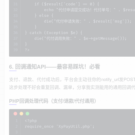
    if ($result['code'] == 0) {

        echo "代付申请提交成功！代付单号：" . $result[
    } else {

        die("代付申请失败：" . $result['msg']);

    }

} catch (Exception $e) {

    die("代付调用失败：" . $e->getMessage());

}

?>
6. 回调通知API——最容易踩坑！必看
支付、退款、代付成功后，平台会主动往你的notify_url发POS
这步处理不好会重复回调、漏单，分享我实测能用的通用回调
PHP回调处理代码（支付/退款/代付通用）
<?php

require_once 'XyPayUtil.php';
