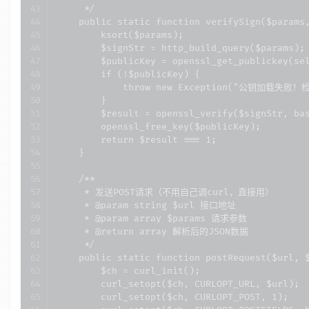
     */

    public static function verifySign($params,
        ksort($params);

        $signStr = http_build_query($params);

        $publicKey = openssl_get_publickey(sel
        if (!$publicKey) {

            throw new Exception("公钥加载失
        }

        $result = openssl_verify($signStr, bas
        openssl_free_key($publicKey);

        return $result === 1;

    }

    /**

     * 发送POST请求（不用自己调curl，直接用）

     * @param string $url 接口地址

     * @param array $params 请求参数

     * @return array 解析后的JSON数据

     */

    public static function postRequest($url, $
        $ch = curl_init();

        curl_setopt($ch, CURLOPT_URL, $url);

        curl_setopt($ch, CURLOPT_POST, 1);
