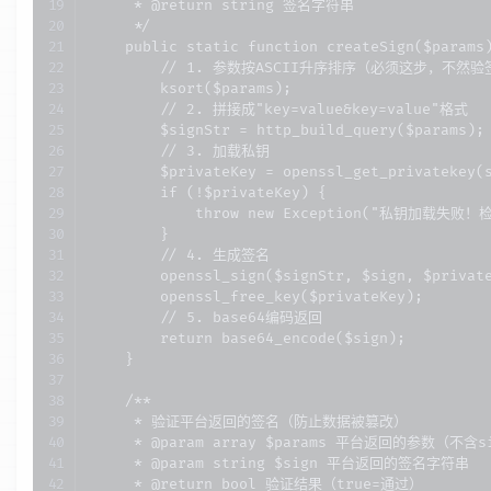
     * @return string 签名字符串

     */

    public static function createSign($params)
        // 1. 参数按ASCII升序排序（必须这步，不然验
        ksort($params);

        // 2. 拼接成"key=value&key=value"格式

        $signStr = http_build_query($params);

        // 3. 加载私钥

        $privateKey = openssl_get_privatekey(s
        if (!$privateKey) {

            throw new Exception("私钥加载
        }

        // 4. 生成签名

        openssl_sign($signStr, $sign, $private
        openssl_free_key($privateKey);

        // 5. base64编码返回

        return base64_encode($sign);

    }

    /**

     * 验证平台返回的签名（防止数据被篡改）

     * @param array $params 平台返回的参数（不含si
     * @param string $sign 平台返回的签名字符串

     * @return bool 验证结果（true=通过）
