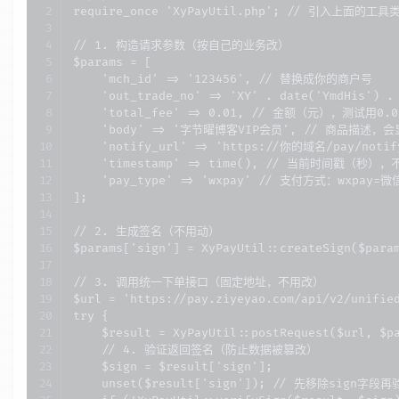
require_once 'XyPayUtil.php'; // 引入上面的工具类
// 1. 构造请求参数（按自己的业务改）

$params = [

    'mch_id' => '123456', // 替换成你的商户号

    'out_trade_no' => 'XY' . date('YmdHi
    'total_fee' => 0.01, // 金额（元），测试用
    'body' => '字节曜博客VIP会员', // 商品描述，
    'notify_url' => 'https://你的域名/pay/no
    'timestamp' => time(), // 当前时间戳（秒），
    'pay_type' => 'wxpay' // 支付方式：wxpay
];

// 2. 生成签名（不用动）

$params['sign'] = XyPayUtil::createSign($param
// 3. 调用统一下单接口（固定地址，不用改）

$url = 'https://pay.ziyeyao.com/api/v2/unified
try {

    $result = XyPayUtil::postRequest($url, $pa
    // 4. 验证返回签名（防止数据被篡改）

    $sign = $result['sign'];

    unset($result['sign']); // 先移除sign字段再