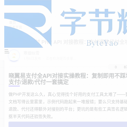
首页
技术干货
正文
晓翼易支付 PHP API 对接教程：支付退款代付全
寒烟似雪
1月6日发布
/
正在检测是否收录...
0
8
晓翼易支付全API对接实操教程：复制即用不踩
支付/退款/代付一套搞定
做PHP开发这么久，真心觉得找个好用的支付工具太难了——要
文档写得云里雾里，示例代码跑起来一堆报错；要么只支持基
退款、代付还得额外对接别的平台；更坑的是有些工具签名逻
抠半天代码还验签失败。