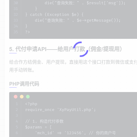
        die("查询失败：" . $result['msg']);

    }

} catch (Exception $e) {

    die("查询失败：" . $e->getMessage());

}

?>
5. 代付申请API——给用户打款（佣金/提现用）
给合作方结佣金、用户提现，直接用这个接口打款到微信或支
用手动转账。
PHP调用代码
<?php

require_once 'XyPayUtil.php';

// 1. 构造代付参数

$params = [

    'mch_id' => '123456', // 你的商户号
