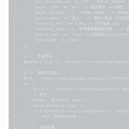
    'out_transfer_no' => 'TF' . date('YmdHi
    'payee_type' => 'wx', // 收款类型：wx=微信，a
    'payee_account' => '13800138000', /
    'payee_name' => '张三', // 收款人姓名（
    'transfer_fee' => 1.00, // 代付金额（元）

    'transfer_desc' => '字节曜博客佣金结算', /
    'notify_url' => 'https://你的域名/transfe
    'timestamp' => time()

];

// 2. 生成签名

$params['sign'] = XyPayUtil::createSign($param
// 3. 调用代付接口

$url = 'https://pay.ziyeyao.com/api/v2/transfe
try {

    $result = XyPayUtil::postRequest($url, $pa
    // 验签

    $sign = $result['sign'];

    unset($result['sign']);

    if (!XyPayUtil::verifySign($result, $sign)
        die("签名验证失败");

    }

    // 处理结果
