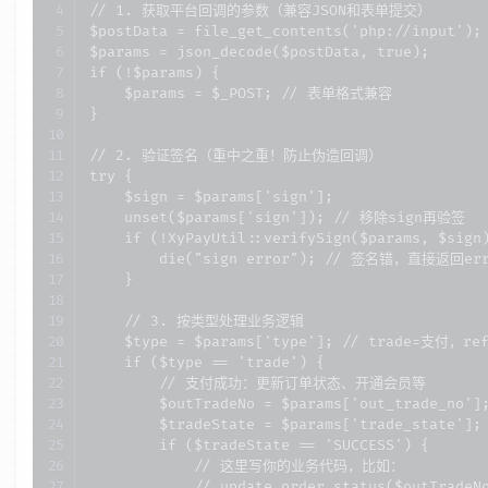
// 1. 获取平台回调的参数（兼容JSON和表单提交）

$postData = file_get_contents('php://input');

$params = json_decode($postData, true);

if (!$params) {

    $params = $_POST; // 表单格式兼容

}

// 2. 验证签名（重中之重！防止伪造回调）

try {

    $sign = $params['sign'];

    unset($params['sign']); // 移除sign再验签

    if (!XyPayUtil::verifySign($params, $sign)
        die("sign error"); // 签名错，直接返回err
    }

    // 3. 按类型处理业务逻辑

    $type = $params['type']; // trade=支付，re
    if ($type == 'trade') {

        // 支付成功：更新订单状态、开通会员等

        $outTradeNo = $params['out_trade_no'
        $tradeState = $params['trade_state'];

        if ($tradeState == 'SUCCESS') {

            // 这里写你的业务代码，比如：

            // update_order_status($outTrad