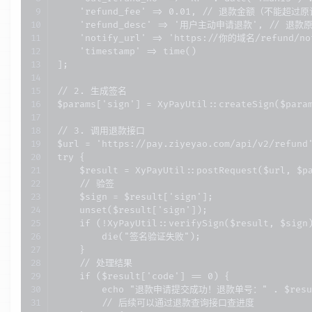
    'refund_fee' => 0.01, // 退款金额（不能超过
    'refund_desc' => '用户主动申请退款', // 退
    'notify_url' => 'https://你的域名/refund/
    'timestamp' => time()

];

// 2. 生成签名

$params['sign'] = XyPayUtil::createSign($param
// 3. 调用退款接口

$url = 'https://pay.ziyeyao.com/api/v2/refund'
try {

    $result = XyPayUtil::postRequest($url, $pa
    // 验签

    $sign = $result['sign'];

    unset($result['sign']);

    if (!XyPayUtil::verifySign($result, $sign)
        die("签名验证失败");

    }

    // 处理结果

    if ($result['code'] == 0) {

        echo "退款申请提交成功！退款单号：" . $result[
        // 后续可以通过退款查询接口查进度
