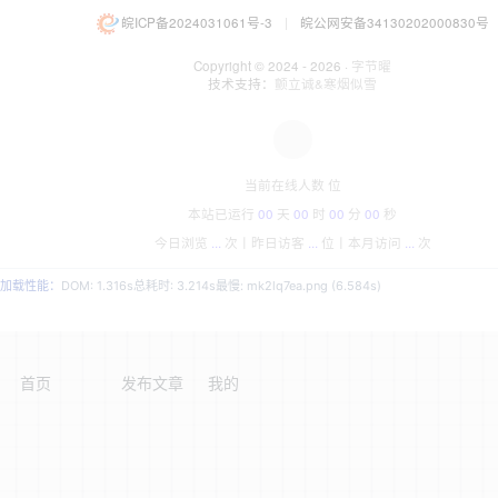
皖ICP备2024031061号-3
|
皖公网安备34130202000830号
Copyright © 2024 - 2026 ·
字节曜
技术支持：
颤立诚&寒烟似雪
当前在线人数
位
本站已运行
00
天
00
时
00
分
00
秒
今日浏览
...
次丨
昨日访客
...
位丨
本月访问
...
次
加载性能：
DOM: 1.316s
总耗时: 3.214s
最慢: mk2lq7ea.png (6.584s)
首页
发布文章
我的