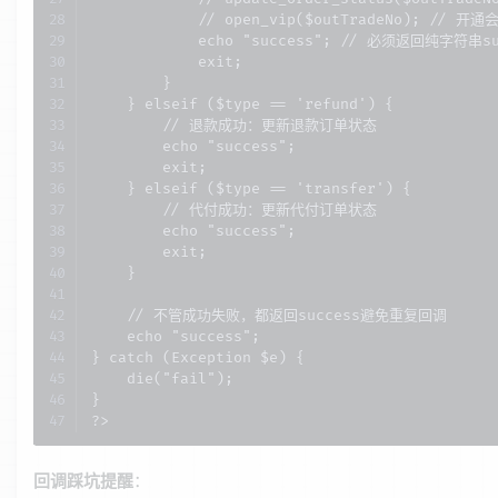
            // open_vip($outTradeNo); // 开通会
            echo "success"; // 必须返回纯字符串
            exit;

        }

    } elseif ($type == 'refund') {

        // 退款成功：更新退款订单状态

        echo "success";

        exit;

    } elseif ($type == 'transfer') {

        // 代付成功：更新代付订单状态

        echo "success";

        exit;

    }

    // 不管成功失败，都返回success避免重复回调

    echo "success";

} catch (Exception $e) {

    die("fail");

}

?>
回调踩坑提醒
：