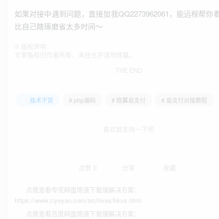
如果对接中遇到问题，直接加我QQ2273962061，能远程帮你
比自己瞎琢磨省太多时间～
©
版权声明
文章版权归作者所有，未经允许请勿转载。
THE END
技术干货
# php源码
# 晓翼易支付
# 易支付对接教程
喜欢就支持一下吧
点赞
0
分享
收藏
点我查看夸克网盘限速下载慢解决方案：
https://www.ziyeyao.com/archives/kkxs.html
点我查看百度网盘限速下载慢解决方案：