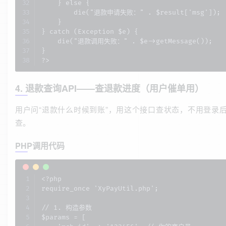
    } else {

        die("退款申请失败：" . $result['msg']);

    }

} catch (Exception $e) {

    die("退款调用失败：" . $e->getMessage());

}

?>
4. 退款查询API——查退款进度（用户催单用）
用户问“退款什么时候到账”，用这个接口查状态，不用登录
查。
PHP调用代码
<?php

require_once 'XyPayUtil.php';

// 1. 构造参数

$params = [
