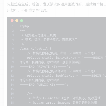
先把签名生成、验签、发送请求的通用函数写好，后续每个接
用就行，不用重复写代码。
<?php

/**

 * 晓翼易支付通用工具类

 * 签名、请求、验签全靠它，直接复制用

 */

class XyPayUtil {

    // 替换成你自己的商户私钥（PEM格式，带头尾）

    private static $privateKey = '-----BEGIN P
你的商户私钥内容，原样粘贴，别删任何字符

-----END PRIVATE KEY-----';

    // 替换成你自己的平台公钥（PEM格式，带头尾）

    private static $publicKey = '-----BEGIN PU
你的平台公钥内容，原样粘贴

-----END PUBLIC KEY-----';

    /**

     * 生成SHA256WithRSA签名（对接核心，别改逻辑）

     * @param array $params 要签名的参数数组
