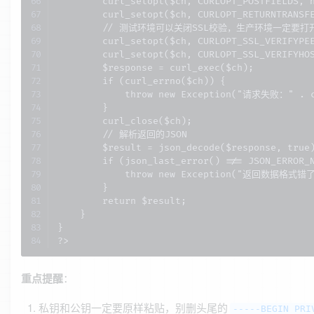
        curl_setopt($ch, CURLOPT_POSTFIELDS, h
        curl_setopt($ch, CURLOPT_RETURNTRANSFE
        // 测试环境可以关闭SSL校验，生产环境一定要打开
        curl_setopt($ch, CURLOPT_SSL_VERIFYPEE
        curl_setopt($ch, CURLOPT_SSL_VERIFYHOS
        $response = curl_exec($ch);

        if (curl_errno($ch)) {

            throw new Exception("请求失败：" . cu
        }

        curl_close($ch);

        // 解析返回的JSON

        $result = json_decode($response, true)
        if (json_last_error() !== JSON_ERROR_N
            throw new Exception("返回数据格式错了：
        }

        return $result;

    }

}

?>
重点提醒
：
私钥和公钥一定要原样粘贴，别删头尾的
-----BEGIN PRI