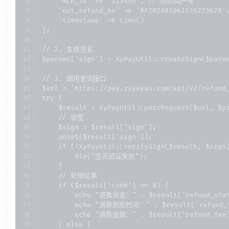
    'mch_id' => '123456', // 你的商户号

    'out_refund_no' => 'RF20260106153522567
    'timestamp' => time()

];

// 2. 生成签名

$params['sign'] = XyPayUtil::createSign($param
// 3. 调用查询接口

$url = 'https://pay.ziyeyao.com/api/v2/refund_
try {

    $result = XyPayUtil::postRequest($url, $pa
    // 验签

    $sign = $result['sign'];

    unset($result['sign']);

    if (!XyPayUtil::verifySign($result, $sign)
        die("签名验证失败");

    }

    // 处理结果

    if ($result['code'] == 0) {

        echo "退款状态：" . $result['refund_st
        echo "退款到账时间：" . $result['refund_t
        echo "退款金额：" . $result['refund_fee'
    } else {
