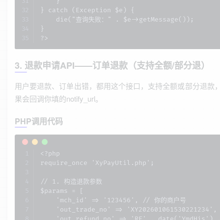
    }

} catch (Exception $e) {

    die("查询失败：" . $e->getMessage());

}

?>
3. 退款申请API——订单退款（支持全额/部分退）
用户要退款、订单出错，都用这个接口，支持全额或部分退款
果会回调你填的notify_url。
PHP调用代码
<?php

require_once 'XyPayUtil.php';

// 1. 构造退款参数

$params = [

    'mch_id' => '123456', // 你的商户号

    'out_trade_no' => 'XY202601061530221234
    'out_refund_no' => 'RF' . date('YmdHis