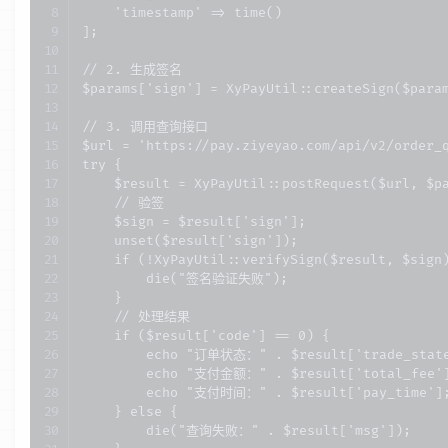
    'timestamp' => time()

];

// 2. 生成签名

$params['sign'] = XyPayUtil::createSign($param
// 3. 调用查询接口

$url = 'https://pay.ziyeyao.com/api/v2/order_q
try {

    $result = XyPayUtil::postRequest($url, $pa
    // 验签

    $sign = $result['sign'];

    unset($result['sign']);

    if (!XyPayUtil::verifySign($result, $sign)
        die("签名验证失败");

    }

    // 处理结果

    if ($result['code'] == 0) {

        echo "订单状态：" . $result['trade_sta
        echo "支付金额：" . $result['total_fee']
        echo "支付时间：" . $result['pay_time'];
    } else {

        die("查询失败：" . $result['msg']);
