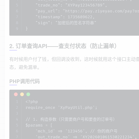
    "trade_no": "XYPay123456789",

    "pay_url": "https://pay.ziyeyao.com/pay?or
    "timestamp": 1735689622,

    "sign": "加密后的签名字符串"

}
2. 订单查询API——查支付状态（防止漏单）
有时候用户付了钱，但回调没收到，这时候就用这个接口主动
态，避免漏单。
PHP调用代码
<?php

require_once 'XyPayUtil.php';

// 1. 构造参数（只需要商户号和要查的订单号）

$params = [

    'mch_id' => '123456', // 你的商户号

    'out_trade_no' => 'XY202601061530221