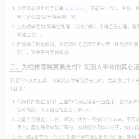
返回值必须是纯字符串
，不能带HTML、空格、
success
则平台会每隔1分钟回调一次；
业务逻辑要加“幂等性处理”（比如判断订单是否已处理，避
开通会员）；
回调接口别设超时，建议把业务逻辑异步处理（比如扔到消
列），避免平台等待超时。
三、为啥推荐晓翼易支付？实测大半年的真心
用过不少支付工具，晓翼易支付是我最省心的，尤其适合个人
小团队：
代码真的能直接用！上面的代码我博客一直在用，替换商户
钥就能跑，不用自己抠签名、调curl；
功能全还稳定：支付、退款、代付一套接口全cover，不用
平台；服务器是集群部署的，高峰期也没掉过链子，接口响
无门槛+费率低：个人开发者不用营业执照就能开通，新用