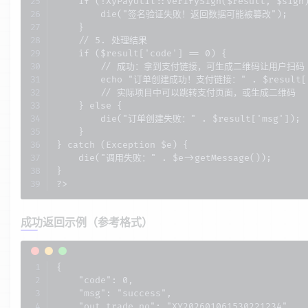
    if (!XyPayUtil::verifySign($result, $sign)
        die("签名验证失败！返回数据可能被篡改");

    }

    // 5. 处理结果

    if ($result['code'] == 0) {

        // 成功：拿到支付链接，可生成二维码让用户扫码

        echo "订单创建成功！支付链接：" . $result['p
        // 实际项目中可以跳转支付页面，或生成二维码

    } else {

        die("订单创建失败：" . $result['msg']);

    }

} catch (Exception $e) {

    die("调用失败：" . $e->getMessage());

}

?>
成功返回示例（参考格式）
{

    "code": 0,

    "msg": "success",

    "out_trade_no": "XY202601061530221234",
