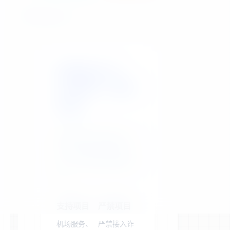
站点公告
晓翼易支付：
3%费率，稳定
收款
聚合主流支付渠道，为
您的合规业务提供高
效、安全的支付解决方
案。
支持项目
严禁项目
机场服务、
严禁接入诈