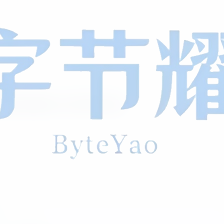
航系统源码 全开源 带后台
0
69
0
装