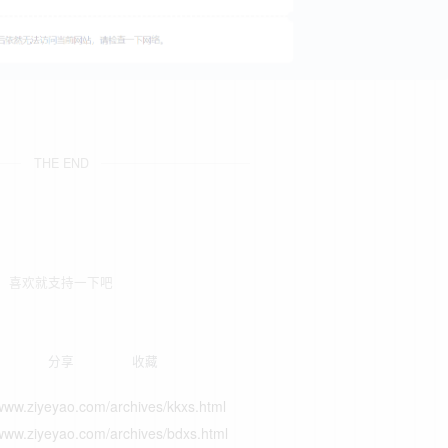
THE END
喜欢就支持一下吧
分享
收藏
yao.com/archives/kkxs.html
yao.com/archives/bdxs.html