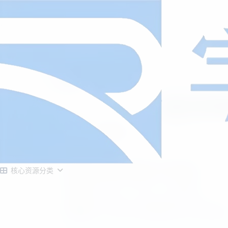
首页
源码大全
正文
静鱼引导页导
字节耀站长
1月14日发布
/
正在检测是否收录...
静鱼引导页导航系统源码 全开源 带后台
核心资源分类
测试环境：Nginx + PHP7.4 + MySQL5.6
安装教程：访问 http://你的域名/install 进行安