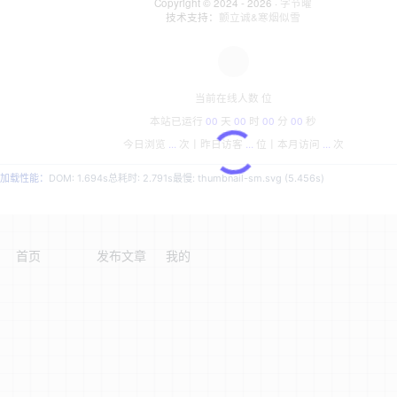
Copyright © 2024 - 2026 ·
字节曜
技术支持：
颤立诚&寒烟似雪
当前在线人数
位
本站已运行
00
天
00
时
00
分
00
秒
今日浏览
...
次丨
昨日访客
...
位丨
本月访问
...
次
加载性能：
DOM: 1.694s
总耗时: 2.791s
最慢: thumbnail-sm.svg (5.456s)
首页
发布文章
我的