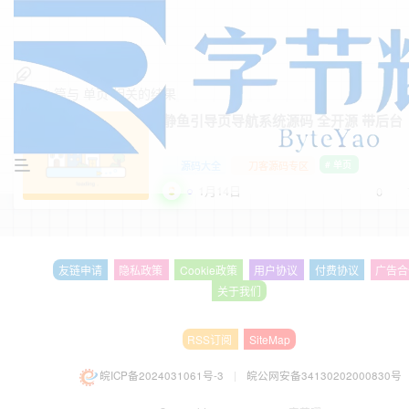
找到
1
篇与
单页
相关的结果
静鱼引导页导航系统源码 全开源 带后台
源码大全
刀客源码专区
# 单页
1月14日
0
友链申请
隐私政策
Cookie政策
用户协议
付费协议
广告合
关于我们
RSS订阅
SiteMap
皖ICP备2024031061号-3
|
皖公网安备34130202000830号