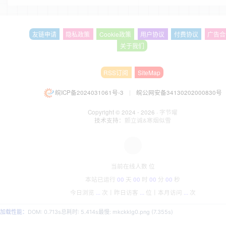
友链申请
隐私政策
Cookie政策
用户协议
付费协议
广告合
关于我们
RSS订阅
SiteMap
皖ICP备2024031061号-3
|
皖公网安备34130202000830号
Copyright © 2024 - 2026 ·
字节曜
技术支持：
颤立诚&寒烟似雪
当前在线人数
位
本站已运行
00
天
00
时
00
分
00
秒
今日浏览
...
次丨
昨日访客
...
位丨
本月访问
...
次
加载性能：
DOM: 0.713s
总耗时: 5.414s
最慢: mkckklg0.png (7.355s)