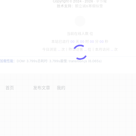
Copyright © 2024 - 2026 ·
字节曜
技术支持：
颤立诚&寒烟似雪
当前在线人数
位
本站已运行
00
天
00
时
00
分
00
秒
今日浏览
...
次丨
昨日访客
...
位丨
本月访问
...
次
加载性能：
DOM: 3.799s
总耗时: 3.799s
最慢: transition.js (6.065s)
首页
发布文章
我的