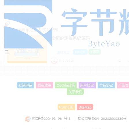
找到
1
篇与
ip定位
相关的结果
全新IP定位系统源码
源码大全
# ip定位
# 源码
1月4日
0
友链申请
隐私政策
Cookie政策
用户协议
付费协议
广告合
关于我们
RSS订阅
SiteMap
皖ICP备2024031061号-3
|
皖公网安备34130202000830号