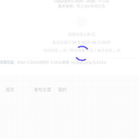
Copyright © 2024 - 2026 ·
字节曜
技术支持：
颤立诚&寒烟似雪
当前在线人数
位
本站已运行
00
天
00
时
00
分
00
秒
今日浏览
...
次丨
昨日访客
...
位丨
本月访问
...
次
加载性能：
DOM: 0.294s
总耗时: 4.053s
最慢: mjr2jgry.png (5.524s)
首页
发布文章
我的