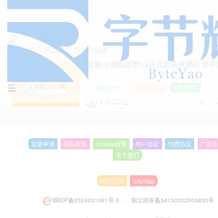
找到
1
篇与
阅后即焚
相关的结果
全新UI 阅后即焚V2正式版系统源码 全开
源码大全
刀客源码专区
# 阅后即焚
5月23日
0
友链申请
隐私政策
Cookie政策
用户协议
付费协议
广告合
关于我们
RSS订阅
SiteMap
皖ICP备2024031061号-3
|
皖公网安备34130202000830号