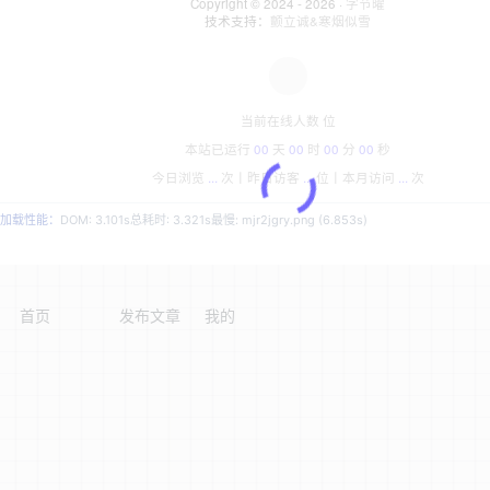
Copyright © 2024 - 2026 ·
字节曜
技术支持：
颤立诚&寒烟似雪
当前在线人数
位
本站已运行
00
天
00
时
00
分
00
秒
今日浏览
...
次丨
昨日访客
...
位丨
本月访问
...
次
加载性能：
DOM: 3.101s
总耗时: 3.321s
最慢: mjr2jgry.png (6.853s)
首页
发布文章
我的