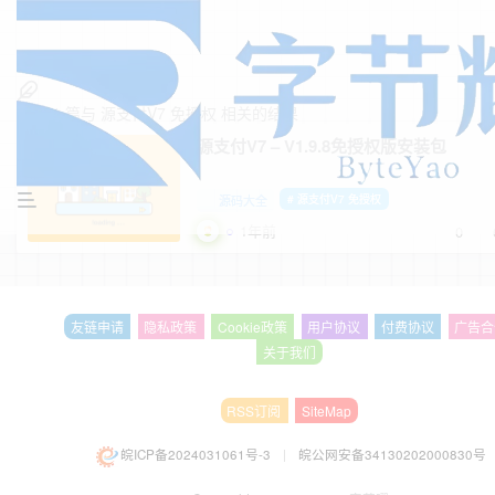
找到
1
篇与
源支付V7 免授权
相关的结果
源支付V7 – V1.9.8免授权版安装包
源码大全
# 源支付V7 免授权
1年前
0
友链申请
隐私政策
Cookie政策
用户协议
付费协议
广告合
关于我们
RSS订阅
SiteMap
皖ICP备2024031061号-3
|
皖公网安备34130202000830号