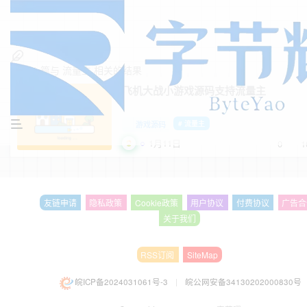
找到
1
篇与
流量主
相关的结果
飞机大战小游戏源码支持流量主
游戏源码
# 流量主
1月11日
0
1
友链申请
隐私政策
Cookie政策
用户协议
付费协议
广告合
关于我们
RSS订阅
SiteMap
皖ICP备2024031061号-3
|
皖公网安备34130202000830号