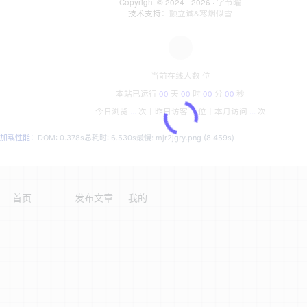
Copyright © 2024 - 2026 ·
字节曜
技术支持：
颤立诚&寒烟似雪
当前在线人数
位
本站已运行
00
天
00
时
00
分
00
秒
今日浏览
...
次丨
昨日访客
...
位丨
本月访问
...
次
加载性能：
DOM: 0.378s
总耗时: 6.530s
最慢: mjr2jgry.png (8.459s)
首页
发布文章
我的