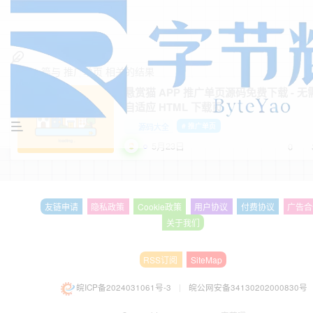
找到
1
篇与
推广单页
相关的结果
悬赏猫 APP 推广单页源码免费下载 - 
自适应 HTML 下载页
源码大全
# 推广单页
5月23日
0
友链申请
隐私政策
Cookie政策
用户协议
付费协议
广告合
关于我们
RSS订阅
SiteMap
皖ICP备2024031061号-3
|
皖公网安备34130202000830号