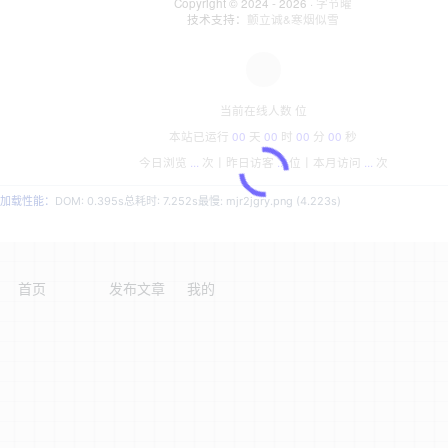
Copyright © 2024 - 2026 ·
字节曜
技术支持：
颤立诚&寒烟似雪
当前在线人数
位
本站已运行
00
天
00
时
00
分
00
秒
今日浏览
...
次丨
昨日访客
...
位丨
本月访问
...
次
加载性能：
DOM: 0.395s
总耗时: 7.252s
最慢: mjr2jgry.png (4.223s)
首页
发布文章
我的