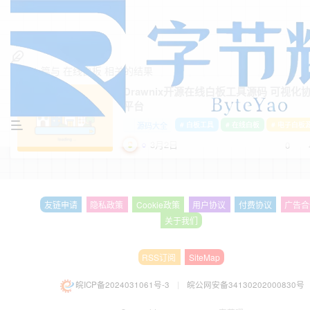
找到
1
篇与
在线白板
相关的结果
Drawnix开源在线白板工具源码 可视化协
平台
源码大全
# 白板工具
# 在线白板
# 电子白板
3月2日
0
友链申请
隐私政策
Cookie政策
用户协议
付费协议
广告合
关于我们
RSS订阅
SiteMap
皖ICP备2024031061号-3
|
皖公网安备34130202000830号