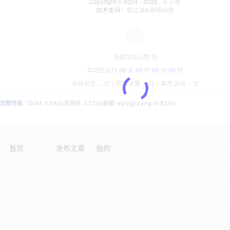
Copyright © 2024 - 2026 ·
字节曜
技术支持：
颤立诚&寒烟似雪
当前在线人数
位
本站已运行
00
天
00
时
00
分
00
秒
今日浏览
...
次丨
昨日访客
...
位丨
本月访问
...
次
加载性能：
DOM: 0.582s
总耗时: 3.520s
最慢: mjr2jgry.png (5.827s)
首页
发布文章
我的