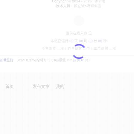
Copyright © 2024 - 2026 ·
字节曜
技术支持：
颤立诚&寒烟似雪
当前在线人数
位
本站已运行
00
天
00
时
00
分
00
秒
今日浏览
...
次丨
昨日访客
...
位丨
本月访问
...
次
加载性能：
DOM: 0.375s
总耗时: 9.016s
最慢: hm.js (8.618s)
首页
发布文章
我的