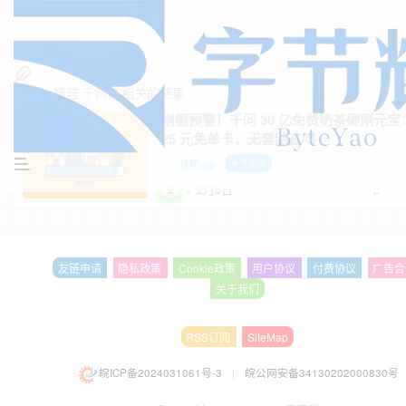
找到
1
篇与
千问ai
相关的结果
崩服预警！千问 30 亿免费奶茶硬刚元宝
25 元免单卡，无套路直喝
优质app
# 千问ai
2月6日
0
友链申请
隐私政策
Cookie政策
用户协议
付费协议
广告合
关于我们
RSS订阅
SiteMap
皖ICP备2024031061号-3
|
皖公网安备34130202000830号