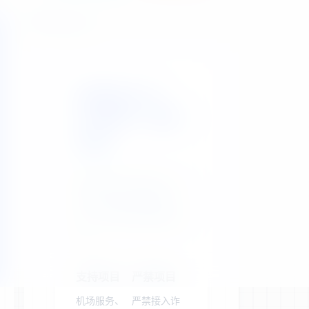
站点公告
晓翼易支付：
3%费率，稳定
收款
聚合主流支付渠道，为
您的合规业务提供高
效、安全的支付解决方
案。
支持项目
严禁项目
机场服务、
严禁接入诈