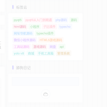
标签云
pyqt5
pyqt5从入门到精通
php源码
源码
html源码
小程序
子比插件
typecho
网址导航源码
typecho插件
微信小程序源码
HTML5游戏源码
工
工具站源码
游戏源码
网盘
api
具
yolo v8
商城
手机工具箱
管理系统
舔狗日记