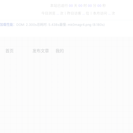
本站已运行
00
天
00
时
00
分
00
秒
今日浏览
...
次丨
昨日访客
...
位丨
本月访问
...
次
加载性能：
DOM: 2.300s
总耗时: 5.438s
最慢: mk0magr4.png (8.180s)
首页
发布文章
我的