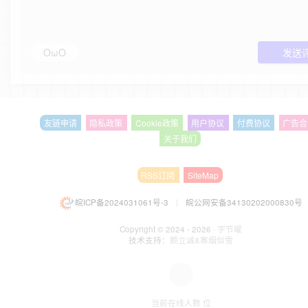
OωO
发送
友链申请
隐私政策
Cookie政策
用户协议
付费协议
广告合
关于我们
RSS订阅
SiteMap
皖ICP备2024031061号-3
|
皖公网安备34130202000830号
Copyright © 2024 - 2026 ·
字节曜
技术支持：
颤立诚&寒烟似雪
当前在线人数
位