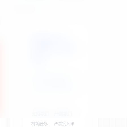
站点公告
晓翼易支付：
3%费率，稳定
收款
聚合主流支付渠道，为
您的合规业务提供高
效、安全的支付解决方
案。
支持项目
严禁项目
机场服务、
严禁接入诈