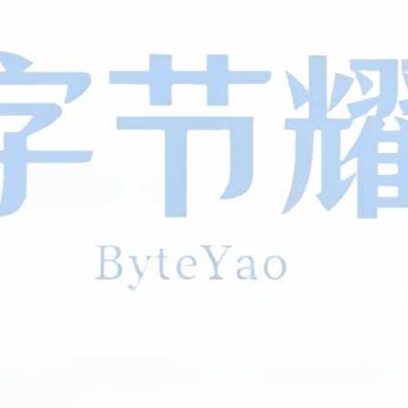
抽奖系统源码 – 带后台
0
38
0
代前端技术开发的九宫格转盘抽奖程序，堪称2026年站长必备
用了渐快渐慢的物理级绕圈动画，配合当下流行的毛玻璃界面设
层面，它实现了高度自由化的定制：支持奖品图片的任意上传与