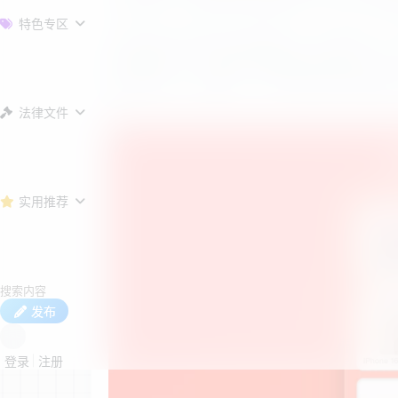
位置拖拽，中奖概率可精准调控，满足不同运
特色专区
考虑到实际部署中的防刷需求，程序内置了灵活
美适配春节、元宵等不同量级的活动场景。此
板支持奖品一键编辑、中奖位置锁定及数据
试。
法律文件
实用推荐
发布
登录
注册