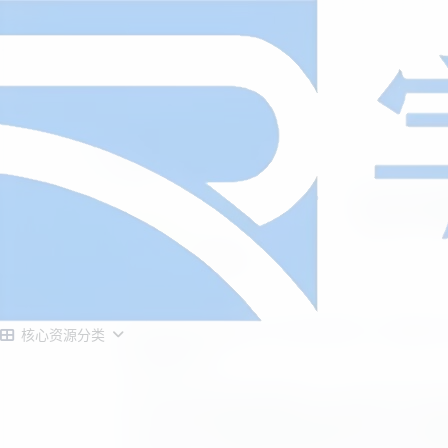
首页
源码大全
正文
年会/节日
字节耀站长
2月25日发布
/
正在检测是否收录...
还在为节日活动缺少互动玩法发愁？这款基于现
核心资源分类
的营销利器。
该源码主打视觉与体验双优，核心亮点在于采
计，让抽奖过程既炫酷又具备高级感。在功能