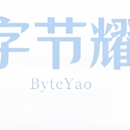
码 - 微信小程序+H5餐饮多端运营解决方案
0
153
0
源餐饮解决方案，多端适配助力商家高效运营
型开源资源——意象桌面扫码点餐系统源码！无需付费，个体餐
能免费获取，不管是搭建扫码点餐平台、拓展外卖与自取业务，
站式满足需求，妥妥的餐饮行业降本增效利器！