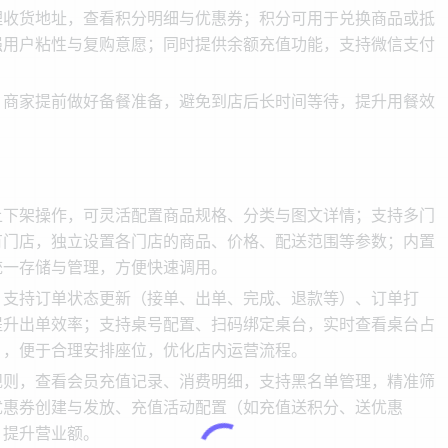
理收货地址，查看积分明细与优惠券；积分可用于兑换商品或抵
强用户粘性与复购意愿；同时提供余额充值功能，支持微信支付
，商家提前做好备餐准备，避免到店后长时间等待，提升用餐效
上下架操作，可灵活配置商品规格、分类与图文详情；支持多门
有门店，独立设置各门店的商品、价格、配送范围等参数；内置
统一存储与管理，方便快速调用。
，支持订单状态更新（接单、出单、完成、退款等）、订单打
提升出单效率；支持桌号配置、扫码绑定桌台，实时查看桌台占
），便于合理安排座位，优化店内运营流程。
规则，查看会员充值记录、消费明细，支持黑名单管理，精准筛
优惠券创建与发放、充值活动配置（如充值送积分、送优惠
，提升营业额。