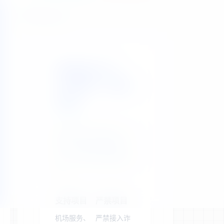
站点公告
晓翼易支付：
3%费率，稳定
收款
聚合主流支付渠道，为
您的合规业务提供高
效、安全的支付解决方
案。
支持项目
严禁项目
机场服务、
严禁接入诈