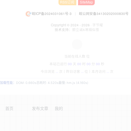
RSS订阅
SiteMap
皖ICP备2024031061号-3
|
皖公网安备34130202000830号
Copyright © 2024 - 2026 ·
字节曜
技术支持：
颤立诚&寒烟似雪
当前在线人数
位
本站已运行
00
天
00
时
00
分
00
秒
今日浏览
...
次丨
昨日访客
...
位丨
本月访问
...
次
加载性能：
DOM: 0.660s
总耗时: 4.520s
最慢: hm.js (4.160s)
首页
发布文章
我的