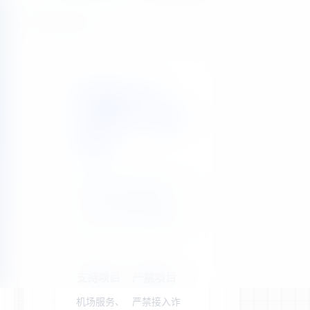
站点公告
晓翼易支付：
3%费率，稳定
收款
聚合主流支付渠道，为
您的合规业务提供高
效、安全的支付解决方
案。
支持项目
严禁项目
机场服务、
严禁接入诈