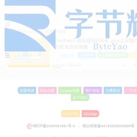
找到
1
篇与
playEdu
相关的结果
PlayEdu开源在线培训系统 Java企业
方案 私有化部署
源码大全
# playEdu
# 在线教育培训系统
# j
1月20日
0
2
友链申请
隐私政策
Cookie政策
用户协议
付费协议
广告合
关于我们
RSS订阅
SiteMap
皖ICP备2024031061号-3
|
皖公网安备34130202000830号