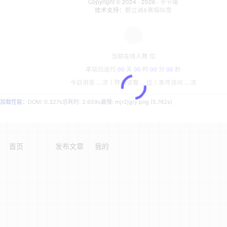
Copyright © 2024 - 2026 ·
字节曜
技术支持：
颤立诚&寒烟似雪
当前在线人数
位
本站已运行
00
天
00
时
00
分
00
秒
今日浏览
...
次丨
昨日访客
...
位丨
本月访问
...
次
加载性能：
DOM: 0.327s
总耗时: 2.659s
最慢: mjr2jgry.png (5.742s)
首页
发布文章
我的