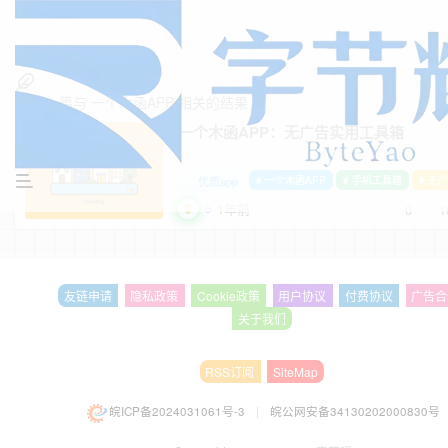
找到
1
篇与
一个木函APP
相关的结果
一个木函APP：无广告实用工具箱
优质app
# 一个木函APP
# 手机工具箱
# 无
1年前
0
1
友链申请
隐私政策
Cookie政策
用户协议
付费协议
广告合
关于我们
RSS订阅
SiteMap
皖ICP备2024031061号-3
|
皖公网安备34130202000830号