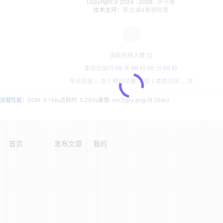
Copyright © 2024 - 2026 ·
字节曜
技术支持：
颤立诚&寒烟似雪
当前在线人数
位
本站已运行
00
天
00
时
00
分
00
秒
今日浏览
...
次丨
昨日访客
...
位丨
本月访问
...
次
加载性能：
DOM: 5.134s
总耗时: 5.293s
最慢: mjr2jgry.png (9.264s)
首页
发布文章
我的