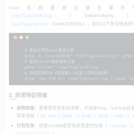
Linux系统登录记录主要存
（Debian/Ubunt
/var/log/auth.log
（CentOS/RHEL），执行以下命令筛选异
/var/log/secure
# 查找无密码root登录记录

grep -E "root|LOGIN" /var/log/auth.log | grep 
# 查找telnet相关登录记录

grep "telnet" /var/log/auth.log

# 筛选异常时间（如凌晨2-5点非工作时间登录）

grep "Jan 2[0-3]" /var/log/auth.log | grep "r
2. 异常特征排查
进程检查
：查看是否有未知进程，尤其是/tmp、/var/tmp目
异常进程（
）
ps aux | grep -v grep | grep "/tmp"
计划任务
：检查crontab是否有恶意定时任务（
crontab -l
）；