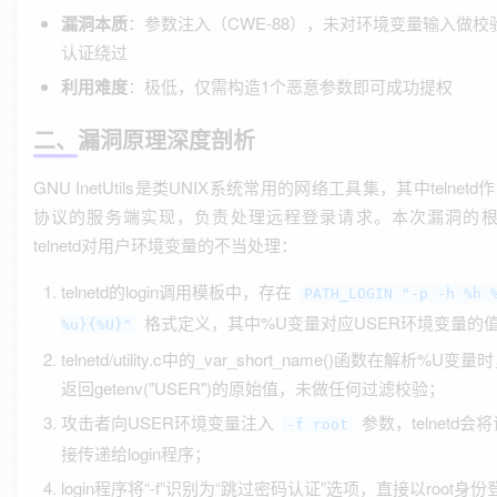
漏洞本质
：参数注入（CWE-88），未对环境变量输入做校
认证绕过
利用难度
：极低，仅需构造1个恶意参数即可成功提权
二、漏洞原理深度剖析
GNU InetUtils是类UNIX系统常用的网络工具集，其中telnetd作为t
协议的服务端实现，负责处理远程登录请求。本次漏洞的
telnetd对用户环境变量的不当处理：
telnetd的login调用模板中，存在
PATH_LOGIN "-p -h %h 
格式定义，其中%U变量对应USER环境变量的
%u}{%U}"
telnetd/utility.c中的_var_short_name()函数在解析%U变
返回getenv("USER")的原始值，未做任何过滤校验；
攻击者向USER环境变量注入
参数，telnetd会
-f root
接传递给login程序；
login程序将“-f”识别为“跳过密码认证”选项，直接以root身