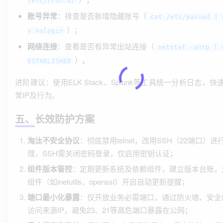
/etc/cron.d/
账号异常
：排查是否新增隐藏账号（
cat /etc/passwd | 
）；
v nologin
网络连接
：查看是否有异常出站连接（
netstat -antp | 
）。
ESTABLISHED
进阶建议：使用ELK Stack、Splunk等工具统一分析日志，快
常IP及行为。
五、长效防护方案
淘汰不安全协议
：彻底禁用telnet，改用SSH（22端口）
理，SSH需关闭密码登录，仅启用密钥认证；
组件版本管控
：定期更新系统及依赖组件，建立版本台账，
组件（如inetutils、openssl）开启自动更新提醒；
端口最小化暴露
：仅开放业务必需端口，通过防火墙、安全
访问来源IP，避免23、21等高危端口暴露在公网；