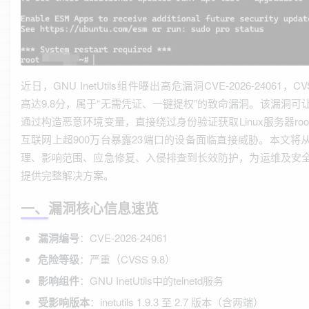
近日，GNU InetUtils组件曝出高危漏洞CVE-2026-24061，C
高达9.8分，属于“无需凭证、一键提权”的致命漏洞。该漏洞可
通过构造恶意环境变量，直接绕过身份验证获取Linux服务器roo
互联网上超900万台暴露23端口的设备面临直接威胁。本文将
理、影响范围、应急修复、入侵排查到长效防护，为运维及安
提供完整解决方案。
一、漏洞核心信息速览
漏洞编号
：CVE-2026-24061
危险等级
：严重（CVSS 9.8）
影响组件
：GNU InetUtils中的telnetd服务
受影响版本
：inetutils 1.9.3 至 2.7 版本（含两端）