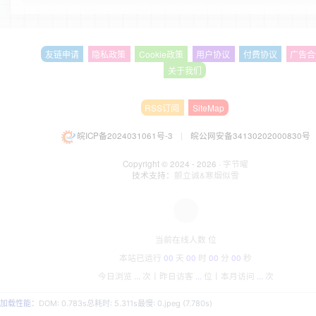
友链申请
隐私政策
Cookie政策
用户协议
付费协议
广告合
关于我们
RSS订阅
SiteMap
皖ICP备2024031061号-3
|
皖公网安备34130202000830号
Copyright © 2024 - 2026 ·
字节曜
技术支持：
颤立诚&寒烟似雪
当前在线人数
位
本站已运行
00
天
00
时
00
分
00
秒
今日浏览
...
次丨
昨日访客
...
位丨
本月访问
...
次
加载性能：
DOM: 0.783s
总耗时: 5.311s
最慢: 0.jpeg (7.780s)