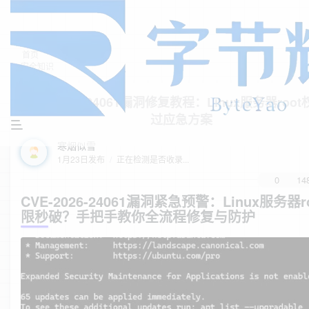
首页
安全知识
正文
CVE-2026-24061漏洞修复教程：Linux服务器roo
过应急方案
寒烟似雪
1月23日发布
/
正在检测是否收录...
0
14
CVE-2026-24061漏洞紧急预警：Linux服务器r
限秒破？手把手教你全流程修复与防护