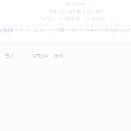
当前在线人数
位
本站已运行
00
天
00
时
00
分
00
秒
今日浏览
...
次丨
昨日访客
...
位丨
本月访问
...
次
加载性能：
DOM: 0.867s
总耗时: 7.265s
最慢: 20260124000406329-1-1024x482.webp (
首页
发布文章
我的