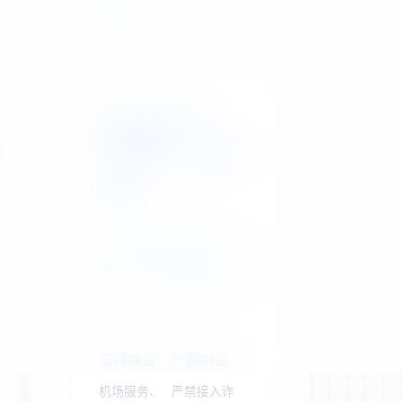
站点公告
晓翼易支付：
3%费率，稳定
收款
聚合主流支付渠道，为
您的合规业务提供高
效、安全的支付解决方
案。
支持项目
严禁项目
机场服务、
严禁接入诈