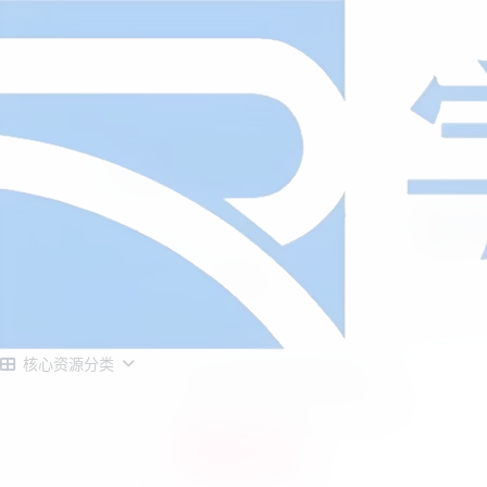
首页
源码大全
正文
幻影A
字节耀站长
1月17日发布
/
正在检测是否收录...
核心资源分类
幻影API聚合管理系统源码
此内容为付费阅读，请付费后查看
￥
0.3