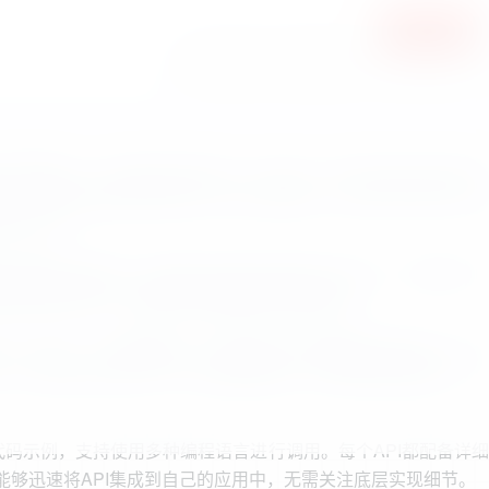
立即购买
您当前未登录！建议登陆后购买，可保存购买订单
多接口管理能力，支持多种计费方式，如包月、按次计费以及会员专
统，系统还具备在线调试与日志记录功能。现有的API接口只需
计费方式。
独立配置计费规则。管理员可轻松添加新的API接口，设置接口参
I接口进行测试，查看实时调用结果与错误信息。
册、登录，API密钥管理、余额充值以及套餐购买等功能。用户
。系统会自动统计每个API的调用次数、成功率和响应时间，为
代码示例，支持使用多种编程语言进行调用。每个API都配备详细
能够迅速将API集成到自己的应用中，无需关注底层实现细节。