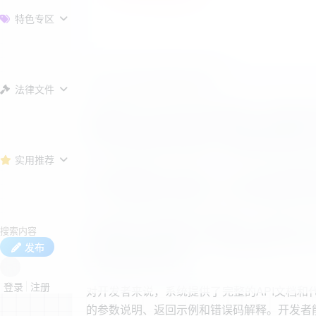
特色专区
幻影API聚合管理系统源码
法律文件
此系统基于PHP与Mysql开发而成，具备
享模式。用户能够全自动完成注册并使用该系
几行代码即可接入本系统，进而实现多样化的
实用推荐
系统运用模块化设计理念，每个API接口都能
数、返回格式和计费标准。用户能够在线对AP
系统内置了完善的用户管理体系，支持用户注
可查看自身的调用记录、消费明细和账户余额
发布
管理员提供数据支持。
登录
注册
对开发者来说，系统提供了完整的API文档和
的参数说明、返回示例和错误码解释。开发者